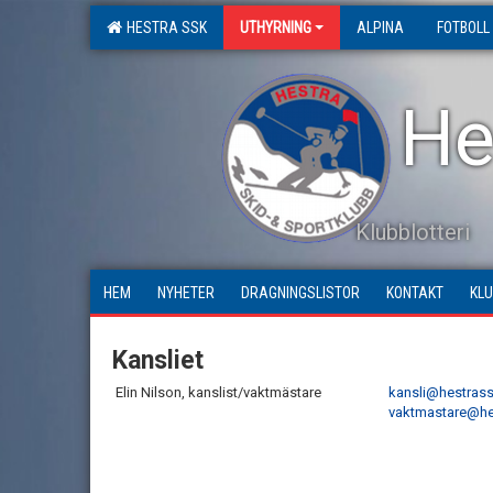
HESTRA SSK
UTHYRNING
ALPINA
FOTBOLL
He
Klubblotteri
HEM
NYHETER
DRAGNINGSLISTOR
KONTAKT
KL
Kansliet
Elin Nilson, kanslist/vaktmästare
kansli@hestrass
vaktmastare@he