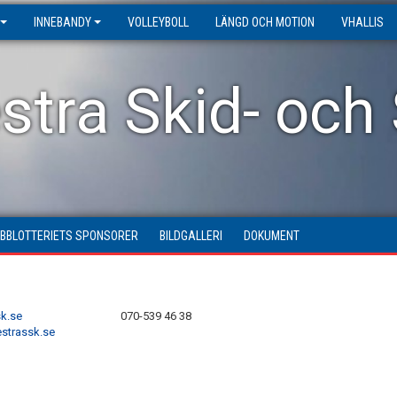
INNEBANDY
VOLLEYBOLL
LÄNGD OCH MOTION
VHALLIS
stra Skid- och
UBBLOTTERIETS SPONSORER
BILDGALLERI
DOKUMENT
k.se
070-539 46 38
strassk.se