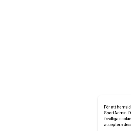
För att hemsid
SportAdmin. De
frivilliga cooki
acceptera des