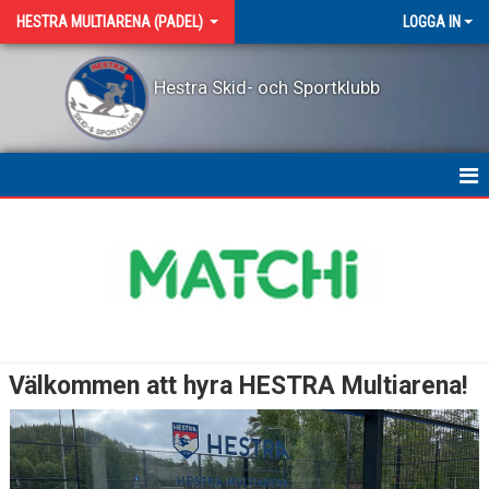
HESTRA MULTIARENA (PADEL)
LOGGA IN
Hestra Skid- och Sportklubb
HEM
NYHETER
KALENDER
BILDGALLERI
Välkommen att hyra HESTRA Multiarena!
DOKUMENT
KONTAKT