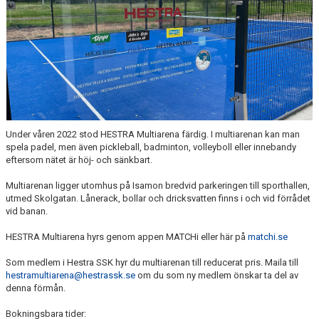
Under våren 2022 stod HESTRA Multiarena färdig. I multiarenan kan man
spela padel, men även pickleball, badminton, volleyboll eller innebandy
eftersom nätet är höj- och sänkbart.
Multiarenan ligger utomhus på Isamon bredvid parkeringen till sporthallen,
utmed Skolgatan. Lånerack, bollar och dricksvatten finns i och vid förrådet
vid banan.
HESTRA Multiarena hyrs genom appen MATCHi eller här på
matchi.se
Som medlem i Hestra SSK hyr du multiarenan till reducerat pris. Maila till
hestramultiarena@hestrassk.se
om du som ny medlem önskar ta del av
denna förmån.
Bokningsbara tider: