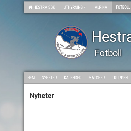
HESTRA SSK
UTHYRNING
ALPINA
FOTBOLL
Hestra
Fotboll
HEM
NYHETER
KALENDER
MATCHER
TRUPPEN
Nyheter