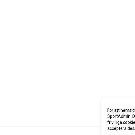
För att hemsid
SportAdmin. De
frivilliga cooki
acceptera des