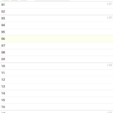
DOKUMENT
v.31
01
02
KONTAKT
v.32
03
04
05
06
07
08
09
v.33
10
11
12
13
14
15
16
v.34