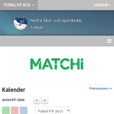
FOTBOLL P/F 20-21
LOGGA IN
Hestra Skid- och sportklubb
Fotboll
HEM
NYHETER
KALENDER
MATCHER
Kalender
Prenumerera >>
TRUPPEN
AUGUSTI 2026
BILDGALLERI