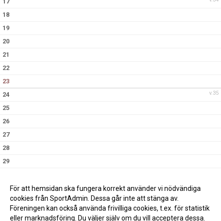
17
18
19
20
21
22
23
v.35
24
25
26
27
28
29
30
v.36
31
För att hemsidan ska fungera korrekt använder vi nödvändiga
cookies från SportAdmin. Dessa går inte att stänga av.
Föreningen kan också använda frivilliga cookies, t.ex. för statistik
eller marknadsföring. Du väljer själv om du vill acceptera dessa.