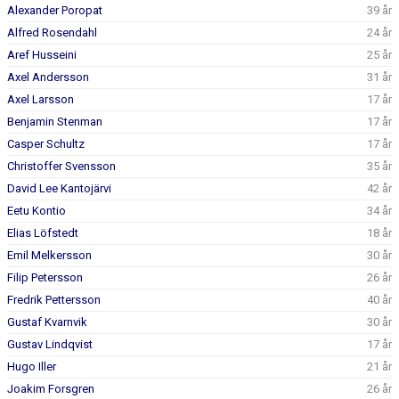
DOKUMENT
Alexander Poropat
39 år
Alfred Rosendahl
24 år
KONTAKT
Aref Husseini
25 år
Axel Andersson
31 år
MATCHER
Axel Larsson
17 år
Benjamin Stenman
17 år
Casper Schultz
17 år
Christoffer Svensson
35 år
David Lee Kantojärvi
42 år
Eetu Kontio
34 år
Elias Löfstedt
18 år
Emil Melkersson
30 år
Filip Petersson
26 år
Fredrik Pettersson
40 år
Gustaf Kvarnvik
30 år
Gustav Lindqvist
17 år
Hugo Iller
21 år
Joakim Forsgren
26 år