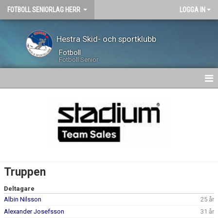
FOTBOLL SENIORLAG HERR
LOGGA IN
Hestra Skid- och sportklubb
Fotboll
Fotboll Senior
HEM
NYHETER
KALENDER
TRUPPEN
Truppen
GÄSTBOK
Deltagare
Albin Nilsson
25 år
BILDGALLERI
Alexander Josefsson
31 år