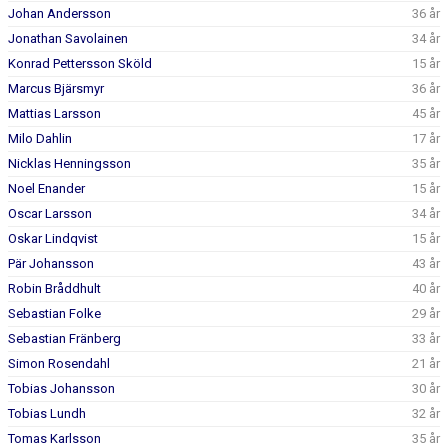
Johan Andersson
36 år
Jonathan Savolainen
34 år
Konrad Pettersson Sköld
15 år
Marcus Bjärsmyr
36 år
Mattias Larsson
45 år
Milo Dahlin
17 år
Nicklas Henningsson
35 år
Noel Enander
15 år
Oscar Larsson
34 år
Oskar Lindqvist
15 år
Pär Johansson
43 år
Robin Bråddhult
40 år
Sebastian Folke
29 år
Sebastian Fränberg
33 år
Simon Rosendahl
21 år
Tobias Johansson
30 år
Tobias Lundh
32 år
Tomas Karlsson
35 år