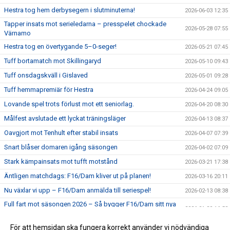
Hestra tog hem derbysegern i slutminuterna!
2026-06-03 12:35
Tapper insats mot serieledarna – presspelet chockade
2026-05-28 07:55
Värnamo
Hestra tog en övertygande 5–0-seger!
2026-05-21 07:45
Tuff bortamatch mot Skillingaryd
2026-05-10 09:43
Tuff onsdagskväll i Gislaved
2026-05-01 09:28
Tuff hemmapremiär för Hestra
2026-04-24 09:05
Lovande spel trots förlust mot ett seniorlag.
2026-04-20 08:30
Målfest avslutade ett lyckat träningsläger
2026-04-13 08:37
Oavgjort mot Tenhult efter stabil insats
2026-04-07 07:39
Snart blåser domaren igång säsongen
2026-04-02 07:09
Stark kämpainsats mot tufft motstånd
2026-03-21 17:38
Äntligen matchdags: F16/Dam kliver ut på planen!
2026-03-16 20:11
Nu växlar vi upp – F16/Dam anmälda till seriespel!
2026-02-13 08:38
Full fart mot säsongen 2026 – Så bygger F16/Dam sitt nya
2026-01-30 16:58
lag!
Satsning på framtiden – F16/Dam startar!
För att hemsidan ska fungera korrekt använder vi nödvändiga
2026-01-05 11:52