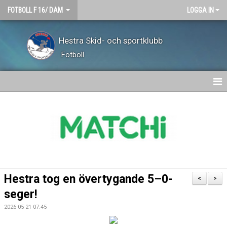
FOTBOLL F 16/ DAM
LOGGA IN
Hestra Skid- och sportklubb
Fotboll
HEM
NYHETER
TRUPPEN
KALENDER
Hestra tog en övertygande 5–0-
<
>
MATCHER
seger!
2026-05-21 07:45
KONTAKT