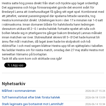
Hestra satte hög press direkt från start och tryckte upp laget ordentligt.
Det aggressiva och höga försvarsspelet gjorde det enormt svårt för
Bredaryd Lanna att överhuvudtaget få igång sitt eget spel. Kombinerat med
ett jättefint, varierat passningsspel där spelarna hittade varandra, tog
Hestra kommandot direkt. Utdelningen kom i den 17:e minuten när 1-0 satt
i nätmaskorna. Innan domaren blåste för halvtidsvila hann ledningen
dessutom utökas till 2–0. I andra halvlek fortsatte spelet att rulla och
bollen letade sig in ytterligare tre gånger bakom Bredaryd Lannas målvakt
innan matchen var över. Slutresultatet skrevs till 5–0! Det hade kunnat bli
ännu fler mål i matchen, då laget även hade tre stolpskott och två
ribbträffar. I och med segern klättrar Hestra upp till en sjätteplats i tabellen.
Nu laddar Hestra om för nästa match, onsdag den 27 maj ställs Hestra mot
serieettan Värnamo på bortaplan.
Tack till alla som kom och stöttade oss igår!
Nyhetsarkiv
Målfest i sommarvärmen
2026-06-27 15:24
Tuff hemmaförlust efter blek första halvlek
2026-06-18 13:09
Stark laginsats gav bortavinst mot Lammhult!
2026-06-14 10:34