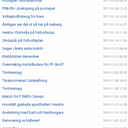
Poolspel i Norrahammar
2017-02-05 08:35
P08-09 i Jönköping på poolspel
2017-01-28 13:22
Volleybollträning för barn
2017-01-16 14:55
Äntligen ser det ut så här på Isaberg
2017-01-15 14:37
Hestra /Grimsås på fotbollscup
2017-01-15 11:56
Skidspår på fotbollsplan
2017-01-14 11:06
Seger i årets sista match
2016-12-19 08:44
Klubblotteri december
2016-12-14 06:00
Övermäktig motståndare för PF 06-07
2016-12-10 23:13
Tomtesmyg
2016-12-05 20:00
Tipspromenad Julskyltning
2016-11-28 18:00
Tomtesmyg
2016-11-28 17:52
Match för P 0405 i Sävsjö
2016-11-26 14:00
Hovslätt gästade sporthallen I Hestra
2016-11-19 16:30
Avslutning med bad och hamburgare
2016-11-14 15:53
Renovering av källaren!
2016-11-05 15:31