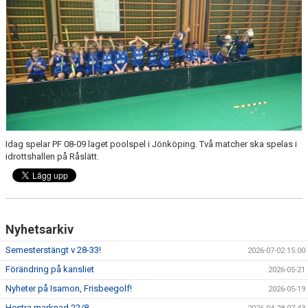
GÄSTBOK
BILDGALLERI
DOKUMENT
VÅRA LAG
MATCHER
Idag spelar PF 08-09 laget poolspel i Jönköping. Två matcher ska spelas i
TÄVLINGAR
idrottshallen på Råslätt.
KLUBBLOTTERI
GYM ISAMON
Nyhetsarkiv
MEDLEMSSKAP 2025
Semesterstängt v 28-33!
2026-07-02 15:00
Förändring på kansliet
2026-05-21
AVGIFTER
Nyheter på Isamon, Frisbeegolf!
2026-05-19
GRÖNTIPPEN
Hestra marknad 22/8