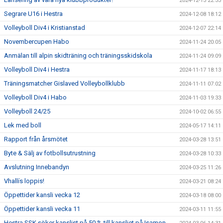
2024-12-13 22:33
Segrare U16 i Hestra
2024-12-08 18:12
Volleyboll Div4 i Kristianstad
2024-12-07 22:14
Novembercupen Habo
2024-11-24 20:05
Anmälan till alpin skidträning och träningsskidskola
2024-11-24 09:09
Volleyboll Div4 i Hestra
2024-11-17 18:13
Träningsmatcher Gislaved Volleybollklubb
2024-11-11 07:02
Volleyboll Div4 i Habo
2024-11-03 19:33
Volleyboll 24/25
2024-10-02 06:55
Lek med boll
2024-05-17 14:11
Rapport från årsmötet
2024-03-28 13:51
Byte & Sälj av fotbollsutrustning
2024-03-28 10:33
Avslutning Innebandyn
2024-03-25 11:26
Vhallís loppis!
2024-03-21 08:24
Öppettider kansli vecka 12
2024-03-18 08:00
Öppettider kansli vecka 11
2024-03-11 11:55
Hestra SSK söker kanslist på 50 % till kansliet på Isamon