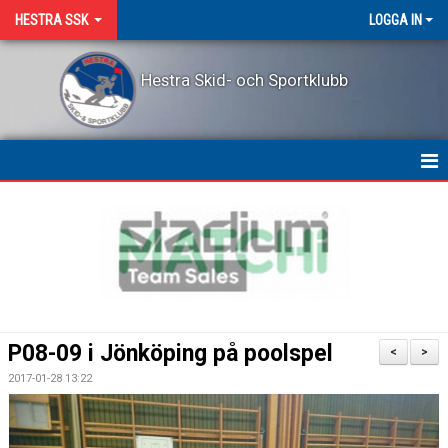
HESTRA SSK
LOGGA IN
Hestra Skid- och Sportklubb
HEM
NYHETER
OM KLUBBEN
KONTAKT
P08-09 i Jönköping på poolspel
<
>
LEDARPRIS
2017-01-28 13:22
KALENDER