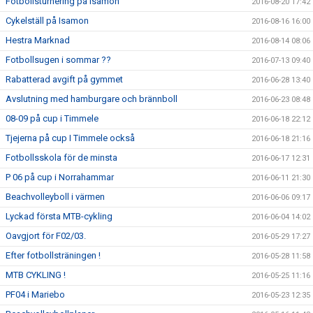
Fotbollsturnering på Isamon
2016-08-20 17:42
Cykelställ på Isamon
2016-08-16 16:00
Hestra Marknad
2016-08-14 08:06
Fotbollsugen i sommar ??
2016-07-13 09:40
Rabatterad avgift på gymmet
2016-06-28 13:40
Avslutning med hamburgare och brännboll
2016-06-23 08:48
08-09 på cup i Timmele
2016-06-18 22:12
Tjejerna på cup I Timmele också
2016-06-18 21:16
Fotbollsskola för de minsta
2016-06-17 12:31
P 06 på cup i Norrahammar
2016-06-11 21:30
Beachvolleyboll i värmen
2016-06-06 09:17
Lyckad första MTB-cykling
2016-06-04 14:02
Oavgjort för F02/03.
2016-05-29 17:27
Efter fotbollsträningen !
2016-05-28 11:58
MTB CYKLING !
2016-05-25 11:16
PF04 i Mariebo
2016-05-23 12:35