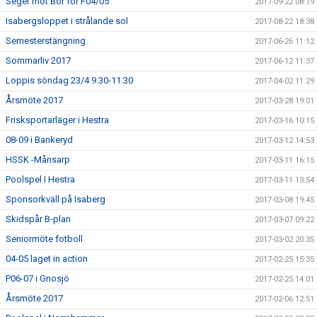
Seger mot Bor för F04/05
2017-09-22 08:19
Isabergsloppet i strålande sol
2017-08-22 18:38
Semesterstängning
2017-06-26 11:12
Sommarliv 2017
2017-06-12 11:37
Loppis söndag 23/4 9.30-11.30
2017-04-02 11:29
Årsmöte 2017
2017-03-28 19:01
Frisksportarläger i Hestra
2017-03-16 10:15
08-09 i Bankeryd
2017-03-12 14:53
HSSK -Månsarp
2017-03-11 16:15
Poolspel I Hestra
2017-03-11 13:54
Sponsorkväll på Isaberg
2017-03-08 19:45
Skidspår B-plan
2017-03-07 09:22
Seniormöte fotboll
2017-03-02 20:35
04-05 laget in action
2017-02-25 15:35
P06-07 i Gnosjö
2017-02-25 14:01
Årsmöte 2017
2017-02-06 12:51