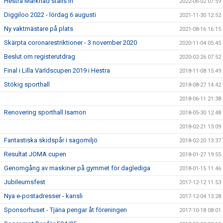
Hestra Marknad ställs in
2022-06-02 07:59
Diggiloo 2022 - lördag 6 augusti
2021-11-30 12:52
Ny vaktmästare på plats
2021-08-16 16:15
Skärpta coronarestriktioner - 3 november 2020
2020-11-04 05:45
Beslut om registerutdrag
2020-02-26 07:52
Final i Lilla Världscupen 2019 i Hestra
2018-11-08 15:49
Stökig sporthall
2018-08-27 14:42
2018-06-11 21:38
Renovering sporthall Isamon
2018-05-30 12:48
2018-02-21 13:09
Fantastiska skidspår i sagomiljö
2018-02-20 13:37
Resultat JOMA cupen
2018-01-27 19:55
Genomgång av maskiner på gymmet för daglediga
2018-01-15 11:46
Jubileumsfest
2017-12-12 11:53
Nya e-postadresser - kansli
2017-12-04 13:28
Sponsorhuset - Tjäna pengar åt föreningen
2017-10-18 08:01