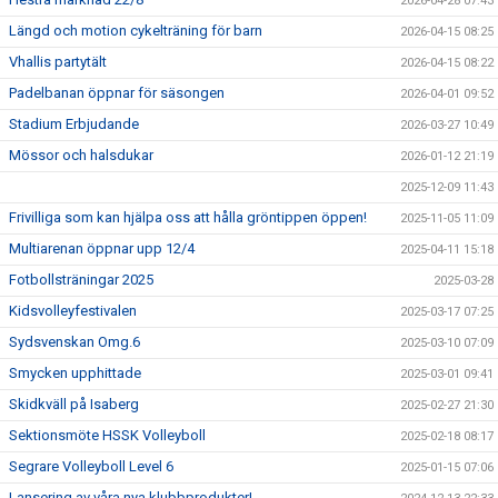
2026-04-28 07:43
Längd och motion cykelträning för barn
2026-04-15 08:25
Vhallis partytält
2026-04-15 08:22
Padelbanan öppnar för säsongen
2026-04-01 09:52
Stadium Erbjudande
2026-03-27 10:49
Mössor och halsdukar
2026-01-12 21:19
2025-12-09 11:43
Frivilliga som kan hjälpa oss att hålla gröntippen öppen!
2025-11-05 11:09
Multiarenan öppnar upp 12/4
2025-04-11 15:18
Fotbollsträningar 2025
2025-03-28
Kidsvolleyfestivalen
2025-03-17 07:25
Sydsvenskan Omg.6
2025-03-10 07:09
Smycken upphittade
2025-03-01 09:41
Skidkväll på Isaberg
2025-02-27 21:30
Sektionsmöte HSSK Volleyboll
2025-02-18 08:17
Segrare Volleyboll Level 6
2025-01-15 07:06
Lansering av våra nya klubbprodukter!