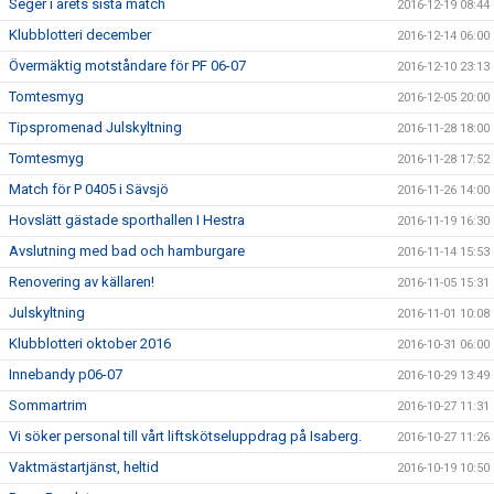
Seger i årets sista match
2016-12-19 08:44
Klubblotteri december
2016-12-14 06:00
Övermäktig motståndare för PF 06-07
2016-12-10 23:13
Tomtesmyg
2016-12-05 20:00
Tipspromenad Julskyltning
2016-11-28 18:00
Tomtesmyg
2016-11-28 17:52
Match för P 0405 i Sävsjö
2016-11-26 14:00
Hovslätt gästade sporthallen I Hestra
2016-11-19 16:30
Avslutning med bad och hamburgare
2016-11-14 15:53
Renovering av källaren!
2016-11-05 15:31
Julskyltning
2016-11-01 10:08
Klubblotteri oktober 2016
2016-10-31 06:00
Innebandy p06-07
2016-10-29 13:49
Sommartrim
2016-10-27 11:31
Vi söker personal till vårt liftskötseluppdrag på Isaberg.
2016-10-27 11:26
Vaktmästartjänst, heltid
2016-10-19 10:50