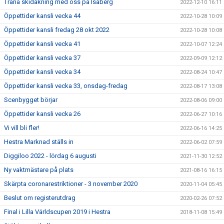
Träna skidåkning med oss på Isaberg
2022-12-10 16:11
Öppettider kansli vecka 44
2022-10-28 10:09
Öppettider kansli fredag 28 okt 2022
2022-10-28 10:08
Öppettider kansli vecka 41
2022-10-07 12:24
Öppettider kansli vecka 37
2022-09-09 12:12
Öppettider kansli vecka 34
2022-08-24 10:47
Öppettider kansli vecka 33, onsdag-fredag
2022-08-17 13:08
Scenbygget börjar
2022-08-06 09:00
Öppettider kansli vecka 26
2022-06-27 10:16
Vi vill bli fler!
2022-06-16 14:25
Hestra Marknad ställs in
2022-06-02 07:59
Diggiloo 2022 - lördag 6 augusti
2021-11-30 12:52
Ny vaktmästare på plats
2021-08-16 16:15
Skärpta coronarestriktioner - 3 november 2020
2020-11-04 05:45
Beslut om registerutdrag
2020-02-26 07:52
Final i Lilla Världscupen 2019 i Hestra
2018-11-08 15:49