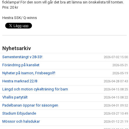
ficklampa! För den som vill går det bra att lämna sin önskelista till tomten.
GÄSTBOK
Pris: 20 kr
BILDGALLERI
Hestra SSK/ Q-winns
DOKUMENT
VÅRA LAG
Nyhetsarkiv
MATCHER
Semesterstängt v 28-33!
2026-07-02 15:00
Förändring på kansliet
TÄVLINGAR
2026-05-21
Nyheter på Isamon, Frisbeegolf!
2026-05-19
KLUBBLOTTERI
Hestra marknad 22/8
2026-04-28 07:43
Längd och motion cykelträning för barn
2026-04-15 08:25
GYM ISAMON
Vhallis partytält
2026-04-15 08:22
MEDLEMSSKAP 2025
Padelbanan öppnar för säsongen
2026-04-01 09:52
Stadium Erbjudande
2026-03-27 10:49
AVGIFTER
Mössor och halsdukar
2026-01-12 21:19
GRÖNTIPPEN