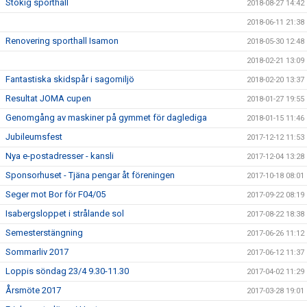
Stökig sporthall
2018-08-27 14:42
2018-06-11 21:38
Renovering sporthall Isamon
2018-05-30 12:48
2018-02-21 13:09
Fantastiska skidspår i sagomiljö
2018-02-20 13:37
Resultat JOMA cupen
2018-01-27 19:55
Genomgång av maskiner på gymmet för daglediga
2018-01-15 11:46
Jubileumsfest
2017-12-12 11:53
Nya e-postadresser - kansli
2017-12-04 13:28
Sponsorhuset - Tjäna pengar åt föreningen
2017-10-18 08:01
Seger mot Bor för F04/05
2017-09-22 08:19
Isabergsloppet i strålande sol
2017-08-22 18:38
Semesterstängning
2017-06-26 11:12
Sommarliv 2017
2017-06-12 11:37
Loppis söndag 23/4 9.30-11.30
2017-04-02 11:29
Årsmöte 2017
2017-03-28 19:01