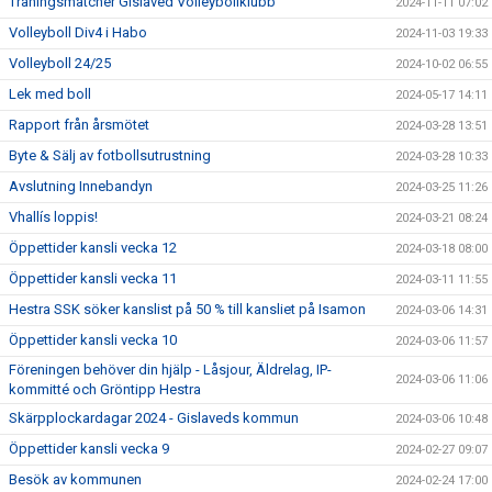
Träningsmatcher Gislaved Volleybollklubb
2024-11-11 07:02
Volleyboll Div4 i Habo
2024-11-03 19:33
Volleyboll 24/25
2024-10-02 06:55
Lek med boll
2024-05-17 14:11
Rapport från årsmötet
2024-03-28 13:51
Byte & Sälj av fotbollsutrustning
2024-03-28 10:33
Avslutning Innebandyn
2024-03-25 11:26
Vhallís loppis!
2024-03-21 08:24
Öppettider kansli vecka 12
2024-03-18 08:00
Öppettider kansli vecka 11
2024-03-11 11:55
Hestra SSK söker kanslist på 50 % till kansliet på Isamon
2024-03-06 14:31
Öppettider kansli vecka 10
2024-03-06 11:57
Föreningen behöver din hjälp - Låsjour, Äldrelag, IP-
2024-03-06 11:06
kommitté och Gröntipp Hestra
Skärpplockardagar 2024 - Gislaveds kommun
2024-03-06 10:48
Öppettider kansli vecka 9
2024-02-27 09:07
Besök av kommunen
2024-02-24 17:00