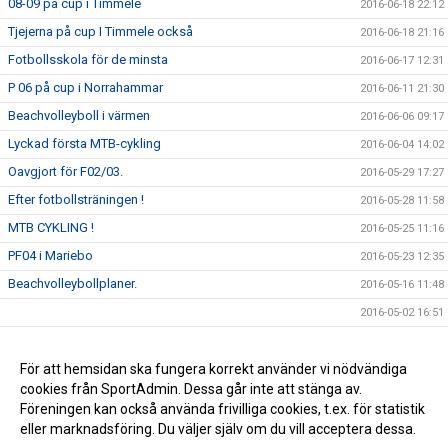
08-09 på cup i Timmele
2016-06-18 22:12
Tjejerna på cup I Timmele också
2016-06-18 21:16
Fotbollsskola för de minsta
2016-06-17 12:31
P 06 på cup i Norrahammar
2016-06-11 21:30
Beachvolleyboll i värmen
2016-06-06 09:17
Lyckad första MTB-cykling
2016-06-04 14:02
Oavgjort för F02/03.
2016-05-29 17:27
Efter fotbollsträningen !
2016-05-28 11:58
MTB CYKLING !
2016-05-25 11:16
PF04 i Mariebo
2016-05-23 12:35
Beachvolleybollplaner.
2016-05-16 11:48
2016-05-02 16:51
Nyöppning av gymmet
2016-05-01 20:06
Hestra SSK med Shiffrin.
För att hemsidan ska fungera korrekt använder vi nödvändiga
2015-11-05 18:30
cookies från SportAdmin. Dessa går inte att stänga av.
Godmorgon alla Hssk fan.
2015-11-04 16:54
Föreningen kan också använda frivilliga cookies, t.ex. för statistik
eller marknadsföring. Du väljer själv om du vill acceptera dessa.