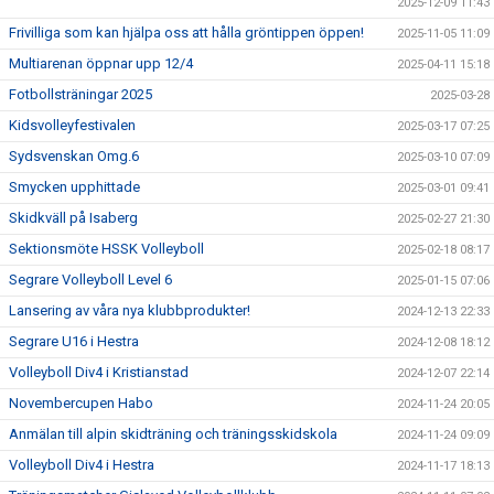
2025-12-09 11:43
Frivilliga som kan hjälpa oss att hålla gröntippen öppen!
2025-11-05 11:09
Multiarenan öppnar upp 12/4
2025-04-11 15:18
Fotbollsträningar 2025
2025-03-28
Kidsvolleyfestivalen
2025-03-17 07:25
Sydsvenskan Omg.6
2025-03-10 07:09
Smycken upphittade
2025-03-01 09:41
Skidkväll på Isaberg
2025-02-27 21:30
Sektionsmöte HSSK Volleyboll
2025-02-18 08:17
Segrare Volleyboll Level 6
2025-01-15 07:06
Lansering av våra nya klubbprodukter!
2024-12-13 22:33
Segrare U16 i Hestra
2024-12-08 18:12
Volleyboll Div4 i Kristianstad
2024-12-07 22:14
Novembercupen Habo
2024-11-24 20:05
Anmälan till alpin skidträning och träningsskidskola
2024-11-24 09:09
Volleyboll Div4 i Hestra
2024-11-17 18:13