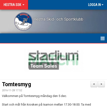
HESTRA SSK
LOGGA IN
Hestra Skid- och Sportklubb
HEM
NYHETER
OM KLUBBEN
KONTAKT
Tomtesmyg
<
>
LEDARPRIS
2016-11-28 17:52
Välkommen på Tomtesmyg måndag den 5 dec.
KALENDER
Start och mål från kiosken på Isamon mellan 17.30-18.00. Ta med