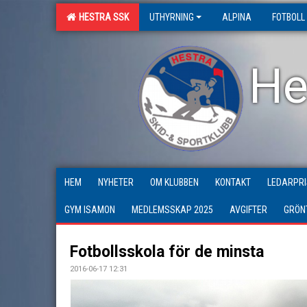
HESTRA SSK
UTHYRNING
ALPINA
FOTBOLL
He
HEM
NYHETER
OM KLUBBEN
KONTAKT
LEDARPRI
GYM ISAMON
MEDLEMSSKAP 2025
AVGIFTER
GRÖN
Fotbollsskola för de minsta
2016-06-17 12:31