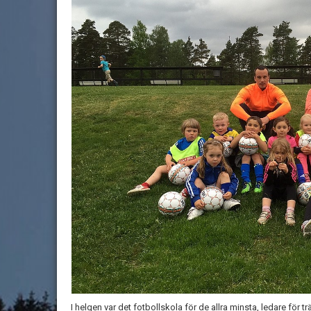
I helgen var det fotbollskola för de allra minsta, ledare för 