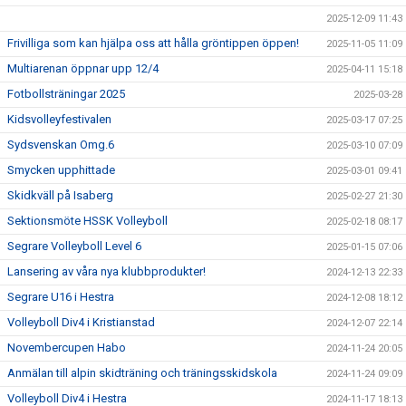
2025-12-09 11:43
Frivilliga som kan hjälpa oss att hålla gröntippen öppen!
2025-11-05 11:09
Multiarenan öppnar upp 12/4
2025-04-11 15:18
Fotbollsträningar 2025
2025-03-28
Kidsvolleyfestivalen
2025-03-17 07:25
Sydsvenskan Omg.6
2025-03-10 07:09
Smycken upphittade
2025-03-01 09:41
Skidkväll på Isaberg
2025-02-27 21:30
Sektionsmöte HSSK Volleyboll
2025-02-18 08:17
Segrare Volleyboll Level 6
2025-01-15 07:06
Lansering av våra nya klubbprodukter!
2024-12-13 22:33
Segrare U16 i Hestra
2024-12-08 18:12
Volleyboll Div4 i Kristianstad
2024-12-07 22:14
Novembercupen Habo
2024-11-24 20:05
Anmälan till alpin skidträning och träningsskidskola
2024-11-24 09:09
Volleyboll Div4 i Hestra
2024-11-17 18:13