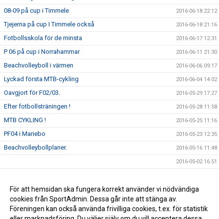
08-09 på cup i Timmele
2016-06-18 22:12
Tjejerna på cup I Timmele också
2016-06-18 21:16
Fotbollsskola för de minsta
2016-06-17 12:31
P 06 på cup i Norrahammar
2016-06-11 21:30
Beachvolleyboll i värmen
2016-06-06 09:17
Lyckad första MTB-cykling
2016-06-04 14:02
Oavgjort för F02/03.
2016-05-29 17:27
Efter fotbollsträningen !
2016-05-28 11:58
MTB CYKLING !
2016-05-25 11:16
PF04 i Mariebo
2016-05-23 12:35
Beachvolleybollplaner.
2016-05-16 11:48
2016-05-02 16:51
Nyöppning av gymmet
2016-05-01 20:06
Hestra SSK med Shiffrin.
För att hemsidan ska fungera korrekt använder vi nödvändiga
2015-11-05 18:30
cookies från SportAdmin. Dessa går inte att stänga av.
Godmorgon alla Hssk fan.
2015-11-04 16:54
Föreningen kan också använda frivilliga cookies, t.ex. för statistik
eller marknadsföring. Du väljer själv om du vill acceptera dessa.