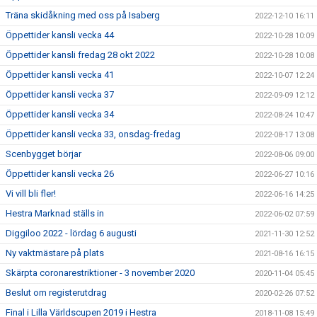
Träna skidåkning med oss på Isaberg
2022-12-10 16:11
Öppettider kansli vecka 44
2022-10-28 10:09
Öppettider kansli fredag 28 okt 2022
2022-10-28 10:08
Öppettider kansli vecka 41
2022-10-07 12:24
Öppettider kansli vecka 37
2022-09-09 12:12
Öppettider kansli vecka 34
2022-08-24 10:47
Öppettider kansli vecka 33, onsdag-fredag
2022-08-17 13:08
Scenbygget börjar
2022-08-06 09:00
Öppettider kansli vecka 26
2022-06-27 10:16
Vi vill bli fler!
2022-06-16 14:25
Hestra Marknad ställs in
2022-06-02 07:59
Diggiloo 2022 - lördag 6 augusti
2021-11-30 12:52
Ny vaktmästare på plats
2021-08-16 16:15
Skärpta coronarestriktioner - 3 november 2020
2020-11-04 05:45
Beslut om registerutdrag
2020-02-26 07:52
Final i Lilla Världscupen 2019 i Hestra
2018-11-08 15:49