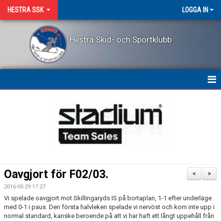
HESTRA SSK
LOGGA IN
Hestra Skid- och Sportklubb
HEM
NYHETER
OM KLUBBEN
KONTAKT
Oavgjort för F02/03.
<
>
LEDARPRIS
2016-05-29 17:27
Vi spelade oavgjort mot Skillingaryds IS på bortaplan, 1-1 efter underläge
KALENDER
med 0-1 i paus. Den första halvleken spelade vi nervöst och kom inte upp i
normal standard, kanske beroende på att vi har haft ett långt uppehåll från