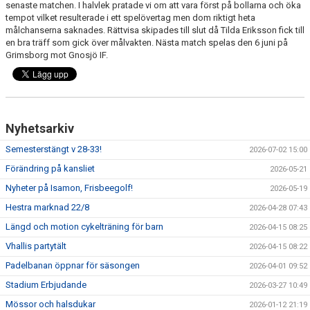
senaste matchen. I halvlek pratade vi om att vara först på bollarna och öka
GÄSTBOK
tempot vilket resulterade i ett spelövertag men dom riktigt heta
målchanserna saknades. Rättvisa skipades till slut då Tilda Eriksson fick till
BILDGALLERI
en bra träff som gick över målvakten. Nästa match spelas den 6 juni på
Grimsborg mot Gnosjö IF.
DOKUMENT
VÅRA LAG
Nyhetsarkiv
MATCHER
Semesterstängt v 28-33!
2026-07-02 15:00
TÄVLINGAR
Förändring på kansliet
2026-05-21
KLUBBLOTTERI
Nyheter på Isamon, Frisbeegolf!
2026-05-19
Hestra marknad 22/8
2026-04-28 07:43
GYM ISAMON
Längd och motion cykelträning för barn
2026-04-15 08:25
Vhallis partytält
MEDLEMSSKAP 2025
2026-04-15 08:22
Padelbanan öppnar för säsongen
2026-04-01 09:52
AVGIFTER
Stadium Erbjudande
2026-03-27 10:49
Mössor och halsdukar
2026-01-12 21:19
GRÖNTIPPEN