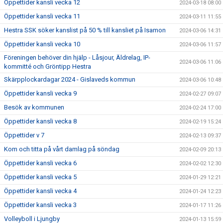
Öppettider kansli vecka 12
2024-03-18 08:00
Öppettider kansli vecka 11
2024-03-11 11:55
Hestra SSK söker kanslist på 50 % till kansliet på Isamon
2024-03-06 14:31
Öppettider kansli vecka 10
2024-03-06 11:57
Föreningen behöver din hjälp - Låsjour, Äldrelag, IP-
2024-03-06 11:06
kommitté och Gröntipp Hestra
Skärpplockardagar 2024 - Gislaveds kommun
2024-03-06 10:48
Öppettider kansli vecka 9
2024-02-27 09:07
Besök av kommunen
2024-02-24 17:00
Öppettider kansli vecka 8
2024-02-19 15:24
Öppettider v 7
2024-02-13 09:37
Kom och titta på vårt damlag på söndag
2024-02-09 20:13
Öppettider kansli vecka 6
2024-02-02 12:30
Öppettider kansli vecka 5
2024-01-29 12:21
Öppettider kansli vecka 4
2024-01-24 12:23
Öppettider kansli vecka 3
2024-01-17 11:26
Volleyboll i Ljungby
2024-01-13 15:59