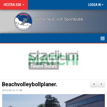
HESTRA SSK
LOGGA IN
Hestra Skid- och Sportklubb
HEM
NYHETER
OM KLUBBEN
KONTAKT
Beachvolleybollplaner.
<
>
LEDARPRIS
2016-05-16 11:48
KALENDER