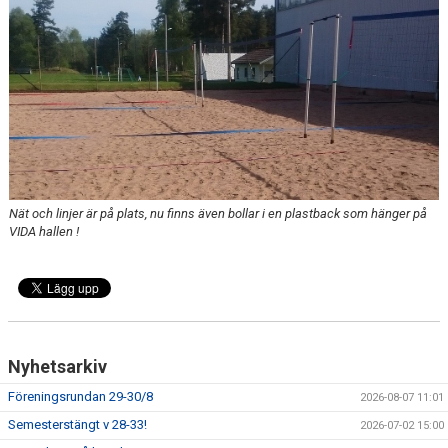
GÄSTBOK
BILDGALLERI
DOKUMENT
VÅRA LAG
MATCHER
Nät och linjer är på plats, nu finns även bollar i en plastback som hänger på
TÄVLINGAR
VIDA hallen !
KLUBBLOTTERI
GYM ISAMON
MEDLEMSSKAP 2025
Nyhetsarkiv
Föreningsrundan 29-30/8
2026-08-07 11:01
AVGIFTER
Semesterstängt v 28-33!
2026-07-02 15:00
GRÖNTIPPEN