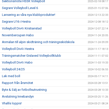
Sektionsmöte HSSK Volleyboll
2025-02-18 08:17
Segrare Volleyboll Level 6
2025-01-15 07:06
Lansering av våra nya klubbprodukter!
2024-12-13 22:33
Segrare U16 i Hestra
2024-12-08 18:12
Volleyboll Div4 i Kristianstad
2024-12-07 22:14
Novembercupen Habo
2024-11-24 20:05
Anmälan till alpin skidträning och träningsskidskola
2024-11-24 09:09
Volleyboll Div4 i Hestra
2024-11-17 18:13
Träningsmatcher Gislaved Volleybollklubb
2024-11-11 07:02
Volleyboll Div4 i Habo
2024-11-03 19:33
Volleyboll 24/25
2024-10-02 06:55
Lek med boll
2024-05-17 14:11
Rapport från årsmötet
2024-03-28 13:51
Byte & Sälj av fotbollsutrustning
2024-03-28 10:33
Avslutning Innebandyn
2024-03-25 11:26
Vhallís loppis!
2024-03-21 08:24