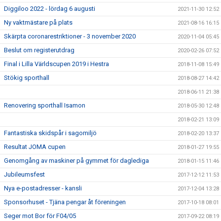
Diggiloo 2022 - lördag 6 augusti
2021-11-30 12:52
Ny vaktmästare på plats
2021-08-16 16:15
Skärpta coronarestriktioner - 3 november 2020
2020-11-04 05:45
Beslut om registerutdrag
2020-02-26 07:52
Final i Lilla Världscupen 2019 i Hestra
2018-11-08 15:49
Stökig sporthall
2018-08-27 14:42
2018-06-11 21:38
Renovering sporthall Isamon
2018-05-30 12:48
2018-02-21 13:09
Fantastiska skidspår i sagomiljö
2018-02-20 13:37
Resultat JOMA cupen
2018-01-27 19:55
Genomgång av maskiner på gymmet för daglediga
2018-01-15 11:46
Jubileumsfest
2017-12-12 11:53
Nya e-postadresser - kansli
2017-12-04 13:28
Sponsorhuset - Tjäna pengar åt föreningen
2017-10-18 08:01
Seger mot Bor för F04/05
2017-09-22 08:19