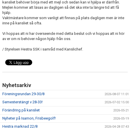
kansliet behöver börja med ett mejl och sedan kan vi hjälpa er därifrån.
GÄSTBOK
Mejlen kommer att läsas av dagligen så det ska inte ta längre tid att få
hjälp.
BILDGALLERI
Vaktmästare kommer som vanligt att finnas på plats dagligen men är inte
inne på kansliet så ofta.
DOKUMENT
Vi hoppas att ni har överseende med detta beslut och vi hoppas att ni hör
av er om ni behöver någon hjälp från oss.
VÅRA LAG
/ Styrelsen Hestra SSK i samråd med Kanslichef.
MATCHER
TÄVLINGAR
KLUBBLOTTERI
Nyhetsarkiv
GYM ISAMON
Föreningsrundan 29-30/8
2026-08-07 11:01
Semesterstängt v 28-33!
2026-07-02 15:00
MEDLEMSSKAP 2025
Förändring på kansliet
2026-05-21
AVGIFTER
Nyheter på Isamon, Frisbeegolf!
2026-05-19
Hestra marknad 22/8
2026-04-28 07:43
GRÖNTIPPEN