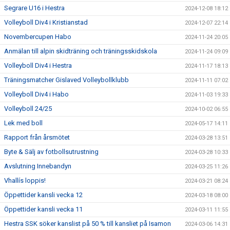
Segrare U16 i Hestra
2024-12-08 18:12
Volleyboll Div4 i Kristianstad
2024-12-07 22:14
Novembercupen Habo
2024-11-24 20:05
Anmälan till alpin skidträning och träningsskidskola
2024-11-24 09:09
Volleyboll Div4 i Hestra
2024-11-17 18:13
Träningsmatcher Gislaved Volleybollklubb
2024-11-11 07:02
Volleyboll Div4 i Habo
2024-11-03 19:33
Volleyboll 24/25
2024-10-02 06:55
Lek med boll
2024-05-17 14:11
Rapport från årsmötet
2024-03-28 13:51
Byte & Sälj av fotbollsutrustning
2024-03-28 10:33
Avslutning Innebandyn
2024-03-25 11:26
Vhallís loppis!
2024-03-21 08:24
Öppettider kansli vecka 12
2024-03-18 08:00
Öppettider kansli vecka 11
2024-03-11 11:55
Hestra SSK söker kanslist på 50 % till kansliet på Isamon
2024-03-06 14:31