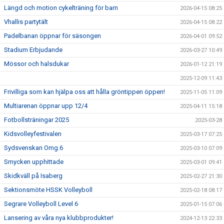
Längd och motion cykelträning för barn
2026-04-15 08:25
Vhallis partytält
2026-04-15 08:22
Padelbanan öppnar för säsongen
2026-04-01 09:52
Stadium Erbjudande
2026-03-27 10:49
Mössor och halsdukar
2026-01-12 21:19
2025-12-09 11:43
Frivilliga som kan hjälpa oss att hålla gröntippen öppen!
2025-11-05 11:09
Multiarenan öppnar upp 12/4
2025-04-11 15:18
Fotbollsträningar 2025
2025-03-28
Kidsvolleyfestivalen
2025-03-17 07:25
Sydsvenskan Omg.6
2025-03-10 07:09
Smycken upphittade
2025-03-01 09:41
Skidkväll på Isaberg
2025-02-27 21:30
Sektionsmöte HSSK Volleyboll
2025-02-18 08:17
Segrare Volleyboll Level 6
2025-01-15 07:06
Lansering av våra nya klubbprodukter!
2024-12-13 22:33