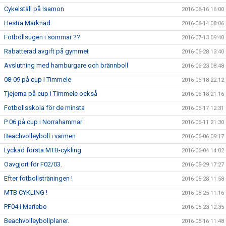
Cykelställ på Isamon
2016-08-16 16:00
Hestra Marknad
2016-08-14 08:06
Fotbollsugen i sommar ??
2016-07-13 09:40
Rabatterad avgift på gymmet
2016-06-28 13:40
Avslutning med hamburgare och brännboll
2016-06-23 08:48
08-09 på cup i Timmele
2016-06-18 22:12
Tjejerna på cup I Timmele också
2016-06-18 21:16
Fotbollsskola för de minsta
2016-06-17 12:31
P 06 på cup i Norrahammar
2016-06-11 21:30
Beachvolleyboll i värmen
2016-06-06 09:17
Lyckad första MTB-cykling
2016-06-04 14:02
Oavgjort för F02/03.
2016-05-29 17:27
Efter fotbollsträningen !
2016-05-28 11:58
MTB CYKLING !
2016-05-25 11:16
PF04 i Mariebo
2016-05-23 12:35
Beachvolleybollplaner.
2016-05-16 11:48