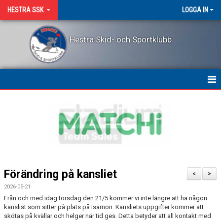
HESTRA SSK
LOGGA IN
Hestra Skid- och Sportklubb
HEM
NYHETER
OM KLUBBEN
KONTAKT
Förändring på kansliet
<
>
LEDARPRIS
2026-05-21
Från och med idag torsdag den 21/5 kommer vi inte längre att ha någon
KALENDER
kanslist som sitter på plats på Isamon. Kansliets uppgifter kommer att
skötas på kvällar och helger när tid ges. Detta betyder att all kontakt med