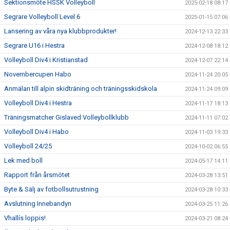
Sektionsmöte HSSK Volleyboll
2025-02-18 08:17
Segrare Volleyboll Level 6
2025-01-15 07:06
Lansering av våra nya klubbprodukter!
2024-12-13 22:33
Segrare U16 i Hestra
2024-12-08 18:12
Volleyboll Div4 i Kristianstad
2024-12-07 22:14
Novembercupen Habo
2024-11-24 20:05
Anmälan till alpin skidträning och träningsskidskola
2024-11-24 09:09
Volleyboll Div4 i Hestra
2024-11-17 18:13
Träningsmatcher Gislaved Volleybollklubb
2024-11-11 07:02
Volleyboll Div4 i Habo
2024-11-03 19:33
Volleyboll 24/25
2024-10-02 06:55
Lek med boll
2024-05-17 14:11
Rapport från årsmötet
2024-03-28 13:51
Byte & Sälj av fotbollsutrustning
2024-03-28 10:33
Avslutning Innebandyn
2024-03-25 11:26
Vhallís loppis!
2024-03-21 08:24