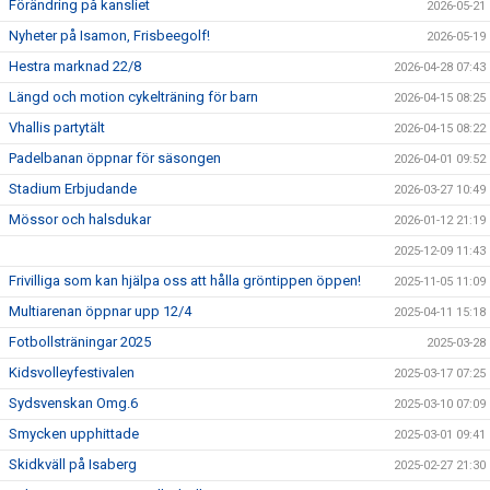
Förändring på kansliet
2026-05-21
GÄSTBOK
Nyheter på Isamon, Frisbeegolf!
2026-05-19
BILDGALLERI
Hestra marknad 22/8
2026-04-28 07:43
Längd och motion cykelträning för barn
2026-04-15 08:25
DOKUMENT
Vhallis partytält
2026-04-15 08:22
VÅRA LAG
Padelbanan öppnar för säsongen
2026-04-01 09:52
Stadium Erbjudande
2026-03-27 10:49
MATCHER
Mössor och halsdukar
2026-01-12 21:19
TÄVLINGAR
2025-12-09 11:43
Frivilliga som kan hjälpa oss att hålla gröntippen öppen!
2025-11-05 11:09
KLUBBLOTTERI
Multiarenan öppnar upp 12/4
2025-04-11 15:18
Fotbollsträningar 2025
GYM ISAMON
2025-03-28
Kidsvolleyfestivalen
2025-03-17 07:25
MEDLEMSSKAP 2025
Sydsvenskan Omg.6
2025-03-10 07:09
Smycken upphittade
2025-03-01 09:41
AVGIFTER
Skidkväll på Isaberg
2025-02-27 21:30
GRÖNTIPPEN