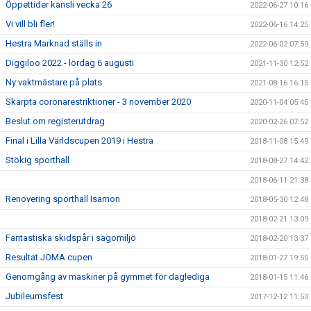
Öppettider kansli vecka 26
2022-06-27 10:16
Vi vill bli fler!
2022-06-16 14:25
Hestra Marknad ställs in
2022-06-02 07:59
Diggiloo 2022 - lördag 6 augusti
2021-11-30 12:52
Ny vaktmästare på plats
2021-08-16 16:15
Skärpta coronarestriktioner - 3 november 2020
2020-11-04 05:45
Beslut om registerutdrag
2020-02-26 07:52
Final i Lilla Världscupen 2019 i Hestra
2018-11-08 15:49
Stökig sporthall
2018-08-27 14:42
2018-06-11 21:38
Renovering sporthall Isamon
2018-05-30 12:48
2018-02-21 13:09
Fantastiska skidspår i sagomiljö
2018-02-20 13:37
Resultat JOMA cupen
2018-01-27 19:55
Genomgång av maskiner på gymmet för daglediga
2018-01-15 11:46
Jubileumsfest
2017-12-12 11:53