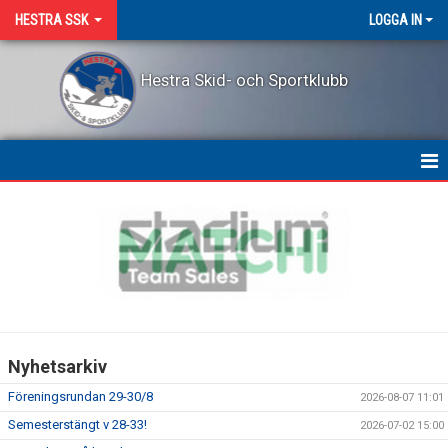
HESTRA SSK
LOGGA IN
Hestra Skid- och Sportklubb
HEM
NYHETER
OM KLUBBEN
KONTAKT
Nyhetsarkiv
LEDARPRIS
Föreningsrundan 29-30/8
2026-08-07 11:01
KALENDER
Semesterstängt v 28-33!
2026-07-02 15:00