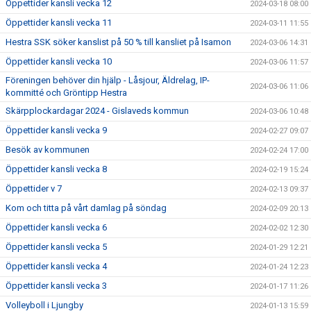
Öppettider kansli vecka 12
2024-03-18 08:00
Öppettider kansli vecka 11
2024-03-11 11:55
Hestra SSK söker kanslist på 50 % till kansliet på Isamon
2024-03-06 14:31
Öppettider kansli vecka 10
2024-03-06 11:57
Föreningen behöver din hjälp - Låsjour, Äldrelag, IP-
2024-03-06 11:06
kommitté och Gröntipp Hestra
Skärpplockardagar 2024 - Gislaveds kommun
2024-03-06 10:48
Öppettider kansli vecka 9
2024-02-27 09:07
Besök av kommunen
2024-02-24 17:00
Öppettider kansli vecka 8
2024-02-19 15:24
Öppettider v 7
2024-02-13 09:37
Kom och titta på vårt damlag på söndag
2024-02-09 20:13
Öppettider kansli vecka 6
2024-02-02 12:30
Öppettider kansli vecka 5
2024-01-29 12:21
Öppettider kansli vecka 4
2024-01-24 12:23
Öppettider kansli vecka 3
2024-01-17 11:26
Volleyboll i Ljungby
2024-01-13 15:59