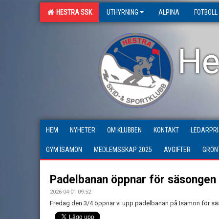
HESTRA SSK
UTHYRNING
ALPINA
FOTBOLL
He
HEM
NYHETER
OM KLUBBEN
KONTAKT
LEDARPRI
GYM ISAMON
MEDLEMSSKAP 2025
AVGIFTER
GRÖN
Padelbanan öppnar för säsongen
2026-04-01 09:52
Fredag den 3/4 öppnar vi upp padelbanan på Isamon för säs