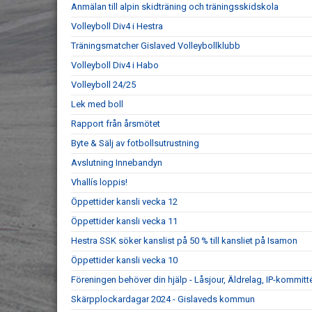
Anmälan till alpin skidträning och träningsskidskola
Volleyboll Div4 i Hestra
Träningsmatcher Gislaved Volleybollklubb
Volleyboll Div4 i Habo
Volleyboll 24/25
Lek med boll
Rapport från årsmötet
Byte & Sälj av fotbollsutrustning
Avslutning Innebandyn
Vhallís loppis!
Öppettider kansli vecka 12
Öppettider kansli vecka 11
Hestra SSK söker kanslist på 50 % till kansliet på Isamon
Öppettider kansli vecka 10
Föreningen behöver din hjälp - Låsjour, Äldrelag, IP-kommit
Skärpplockardagar 2024 - Gislaveds kommun