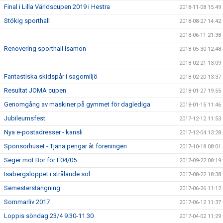
Final i Lilla Världscupen 2019 i Hestra
2018-11-08 15:49
Stökig sporthall
2018-08-27 14:42
2018-06-11 21:38
Renovering sporthall Isamon
2018-05-30 12:48
2018-02-21 13:09
Fantastiska skidspår i sagomiljö
2018-02-20 13:37
Resultat JOMA cupen
2018-01-27 19:55
Genomgång av maskiner på gymmet för daglediga
2018-01-15 11:46
Jubileumsfest
2017-12-12 11:53
Nya e-postadresser - kansli
2017-12-04 13:28
Sponsorhuset - Tjäna pengar åt föreningen
2017-10-18 08:01
Seger mot Bor för F04/05
2017-09-22 08:19
Isabergsloppet i strålande sol
2017-08-22 18:38
Semesterstängning
2017-06-26 11:12
Sommarliv 2017
2017-06-12 11:37
Loppis söndag 23/4 9.30-11.30
2017-04-02 11:29