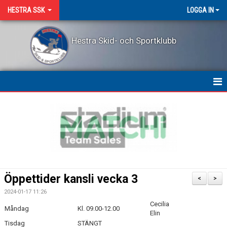
HESTRA SSK
LOGGA IN
Hestra Skid- och Sportklubb
HEM
NYHETER
OM KLUBBEN
KONTAKT
Öppettider kansli vecka 3
<
>
LEDARPRIS
2024-01-17 11:26
Cecilia
Måndag
Kl. 09.00-12.00
KALENDER
Elin
Tisdag
STÄNGT