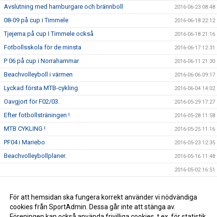
Avslutning med hamburgare och brännboll
2016-06-23 08:48
08-09 på cup i Timmele
2016-06-18 22:12
Tjejerna på cup I Timmele också
2016-06-18 21:16
Fotbollsskola för de minsta
2016-06-17 12:31
P 06 på cup i Norrahammar
2016-06-11 21:30
Beachvolleyboll i värmen
2016-06-06 09:17
Lyckad första MTB-cykling
2016-06-04 14:02
Oavgjort för F02/03.
2016-05-29 17:27
Efter fotbollsträningen !
2016-05-28 11:58
MTB CYKLING !
2016-05-25 11:16
PF04 i Mariebo
2016-05-23 12:35
Beachvolleybollplaner.
2016-05-16 11:48
2016-05-02 16:51
Nyöppning av gymmet
2016-05-01 20:06
Hestra SSK med Shiffrin.
För att hemsidan ska fungera korrekt använder vi nödvändiga
2015-11-05 18:30
cookies från SportAdmin. Dessa går inte att stänga av.
Godmorgon alla Hssk fan.
2015-11-04 16:54
Föreningen kan också använda frivilliga cookies, t.ex. för statistik