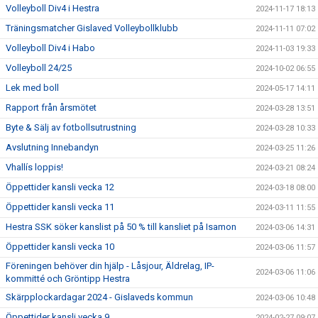
Volleyboll Div4 i Hestra
2024-11-17 18:13
Träningsmatcher Gislaved Volleybollklubb
2024-11-11 07:02
Volleyboll Div4 i Habo
2024-11-03 19:33
Volleyboll 24/25
2024-10-02 06:55
Lek med boll
2024-05-17 14:11
Rapport från årsmötet
2024-03-28 13:51
Byte & Sälj av fotbollsutrustning
2024-03-28 10:33
Avslutning Innebandyn
2024-03-25 11:26
Vhallís loppis!
2024-03-21 08:24
Öppettider kansli vecka 12
2024-03-18 08:00
Öppettider kansli vecka 11
2024-03-11 11:55
Hestra SSK söker kanslist på 50 % till kansliet på Isamon
2024-03-06 14:31
Öppettider kansli vecka 10
2024-03-06 11:57
Föreningen behöver din hjälp - Låsjour, Äldrelag, IP-
2024-03-06 11:06
kommitté och Gröntipp Hestra
Skärpplockardagar 2024 - Gislaveds kommun
2024-03-06 10:48
Öppettider kansli vecka 9
2024-02-27 09:07