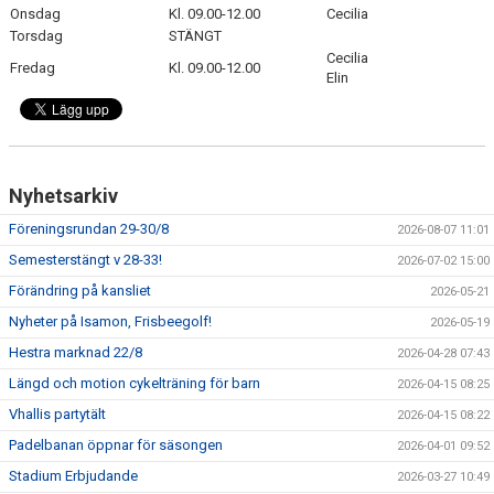
GÄSTBOK
Onsdag
Kl. 09.00-12.00
Cecilia
Torsdag
STÄNGT
Cecilia
BILDGALLERI
Fredag
Kl. 09.00-12.00
Elin
DOKUMENT
VÅRA LAG
Nyhetsarkiv
MATCHER
Föreningsrundan 29-30/8
2026-08-07 11:01
TÄVLINGAR
Semesterstängt v 28-33!
2026-07-02 15:00
Förändring på kansliet
2026-05-21
KLUBBLOTTERI
Nyheter på Isamon, Frisbeegolf!
2026-05-19
GYM ISAMON
Hestra marknad 22/8
2026-04-28 07:43
Längd och motion cykelträning för barn
2026-04-15 08:25
MEDLEMSSKAP 2025
Vhallis partytält
2026-04-15 08:22
AVGIFTER
Padelbanan öppnar för säsongen
2026-04-01 09:52
Stadium Erbjudande
2026-03-27 10:49
GRÖNTIPPEN