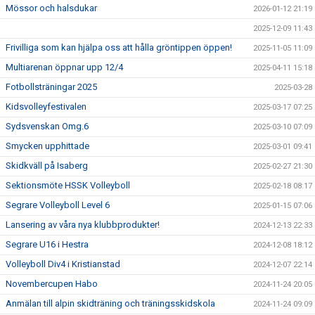
Mössor och halsdukar
2026-01-12 21:19
2025-12-09 11:43
Frivilliga som kan hjälpa oss att hålla gröntippen öppen!
2025-11-05 11:09
Multiarenan öppnar upp 12/4
2025-04-11 15:18
Fotbollsträningar 2025
2025-03-28
Kidsvolleyfestivalen
2025-03-17 07:25
Sydsvenskan Omg.6
2025-03-10 07:09
Smycken upphittade
2025-03-01 09:41
Skidkväll på Isaberg
2025-02-27 21:30
Sektionsmöte HSSK Volleyboll
2025-02-18 08:17
Segrare Volleyboll Level 6
2025-01-15 07:06
Lansering av våra nya klubbprodukter!
2024-12-13 22:33
Segrare U16 i Hestra
2024-12-08 18:12
Volleyboll Div4 i Kristianstad
2024-12-07 22:14
Novembercupen Habo
2024-11-24 20:05
Anmälan till alpin skidträning och träningsskidskola
2024-11-24 09:09