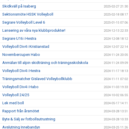
Skidkväll på Isaberg
2025-02-27 21:30
Sektionsmöte HSSK Volleyboll
2025-02-18 08:17
Segrare Volleyboll Level 6
2025-01-15 07:06
Lansering av våra nya klubbprodukter!
2024-12-13 22:33
Segrare U16 i Hestra
2024-12-08 18:12
Volleyboll Div4 i Kristianstad
2024-12-07 22:14
Novembercupen Habo
2024-11-24 20:05
Anmälan till alpin skidträning och träningsskidskola
2024-11-24 09:09
Volleyboll Div4 i Hestra
2024-11-17 18:13
Träningsmatcher Gislaved Volleybollklubb
2024-11-11 07:02
Volleyboll Div4 i Habo
2024-11-03 19:33
Volleyboll 24/25
2024-10-02 06:55
Lek med boll
2024-05-17 14:11
Rapport från årsmötet
2024-03-28 13:51
Byte & Sälj av fotbollsutrustning
2024-03-28 10:33
Avslutning Innebandyn
2024-03-25 11:26