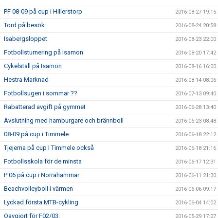
PF 08-09 på cup i Hillerstorp
2016-08-27 19:15
Tord på besök
2016-08-24 20:58
Isabergsloppet
2016-08-23 22:00
Fotbollsturnering på Isamon
2016-08-20 17:42
Cykelställ på Isamon
2016-08-16 16:00
Hestra Marknad
2016-08-14 08:06
Fotbollsugen i sommar ??
2016-07-13 09:40
Rabatterad avgift på gymmet
2016-06-28 13:40
Avslutning med hamburgare och brännboll
2016-06-23 08:48
08-09 på cup i Timmele
2016-06-18 22:12
Tjejerna på cup I Timmele också
2016-06-18 21:16
Fotbollsskola för de minsta
2016-06-17 12:31
P 06 på cup i Norrahammar
2016-06-11 21:30
Beachvolleyboll i värmen
2016-06-06 09:17
Lyckad första MTB-cykling
2016-06-04 14:02
Oavgjort för F02/03.
2016-05-29 17:27