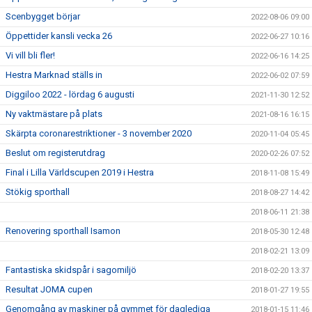
Scenbygget börjar
2022-08-06 09:00
Öppettider kansli vecka 26
2022-06-27 10:16
Vi vill bli fler!
2022-06-16 14:25
Hestra Marknad ställs in
2022-06-02 07:59
Diggiloo 2022 - lördag 6 augusti
2021-11-30 12:52
Ny vaktmästare på plats
2021-08-16 16:15
Skärpta coronarestriktioner - 3 november 2020
2020-11-04 05:45
Beslut om registerutdrag
2020-02-26 07:52
Final i Lilla Världscupen 2019 i Hestra
2018-11-08 15:49
Stökig sporthall
2018-08-27 14:42
2018-06-11 21:38
Renovering sporthall Isamon
2018-05-30 12:48
2018-02-21 13:09
Fantastiska skidspår i sagomiljö
2018-02-20 13:37
Resultat JOMA cupen
2018-01-27 19:55
Genomgång av maskiner på gymmet för daglediga
2018-01-15 11:46