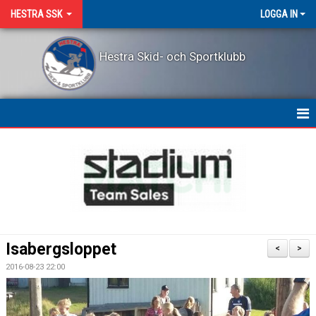
HESTRA SSK
LOGGA IN
Hestra Skid- och Sportklubb
HEM
NYHETER
OM KLUBBEN
KONTAKT
Isabergsloppet
<
>
LEDARPRIS
2016-08-23 22:00
KALENDER