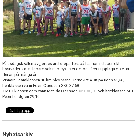
GÄSTBOK
BILDGALLERI
DOKUMENT
VÅRA LAG
MATCHER
På tisdagskvällen avgjordes årets löparfest på Isamon i ett perfekt
höstväder. Ca 70 löpare och mtb-cyklister deltog i årets upplaga vilket är
TÄVLINGAR
fler än på många år.
Vinnare i damklassen 10 km blev Maria Hörnqvist AOK på tiden 51,56,
KLUBBLOTTERI
herrklassen vann Edvin Claesson GKC 37,58
i MTB-klassen dam vann Matilda Claesson GKC 33,53 och herrklassen MTB
GYM ISAMON
Peter Lundgren 29,10.
MEDLEMSSKAP 2025
AVGIFTER
Nyhetsarkiv
GRÖNTIPPEN