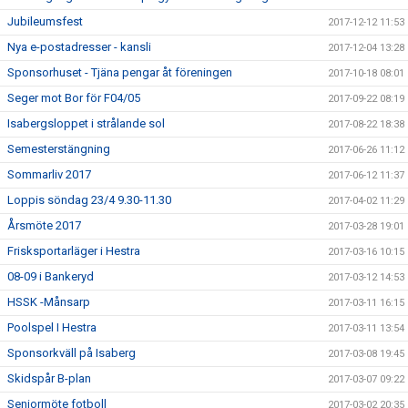
Jubileumsfest
2017-12-12 11:53
Nya e-postadresser - kansli
2017-12-04 13:28
Sponsorhuset - Tjäna pengar åt föreningen
2017-10-18 08:01
Seger mot Bor för F04/05
2017-09-22 08:19
Isabergsloppet i strålande sol
2017-08-22 18:38
Semesterstängning
2017-06-26 11:12
Sommarliv 2017
2017-06-12 11:37
Loppis söndag 23/4 9.30-11.30
2017-04-02 11:29
Årsmöte 2017
2017-03-28 19:01
Frisksportarläger i Hestra
2017-03-16 10:15
08-09 i Bankeryd
2017-03-12 14:53
HSSK -Månsarp
2017-03-11 16:15
Poolspel I Hestra
2017-03-11 13:54
Sponsorkväll på Isaberg
2017-03-08 19:45
Skidspår B-plan
2017-03-07 09:22
Seniormöte fotboll
2017-03-02 20:35