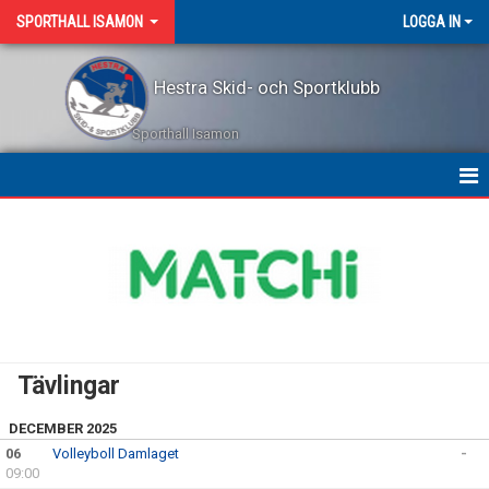
SPORTHALL ISAMON
LOGGA IN
Hestra Skid- och Sportklubb
Sporthall Isamon
KALENDER
Tävlingar
DECEMBER 2025
06
Volleyboll Damlaget
-
09:00