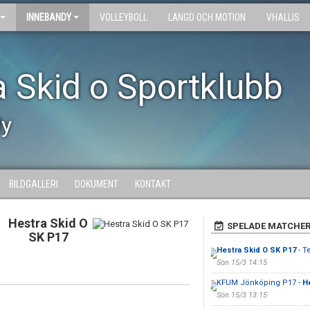
INNEBANDY
VOLLEYBOLL
LÄNGD OCH MOTION
VHALLIS
a Skid o Sportklubb
dy
BILDGALLERI
DOKUMENT
KONTAKT
Hestra Skid O
SPELADE MATCHE
SK P17
Hestra Skid O SK P17
- T
Sön 15/3 14:15
KFUM Jönköping P17 -
H
Sön 15/3 13:15