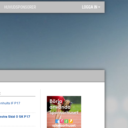
HUVUDSPONSORER
LOGGA IN
R
enhults IF P17
estra Skid O SK P17