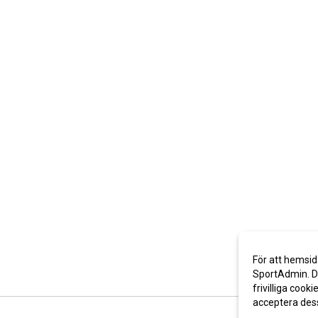
För att hemsid
SportAdmin. De
frivilliga cooki
acceptera des