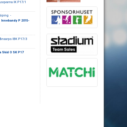
usqvarna IK P17/1
öping -
b Innebandy P 2015-
ånsarps IBK P17/3
a Skid O SK P17