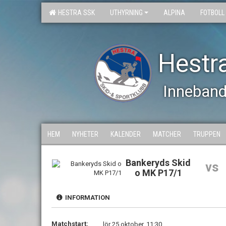
HESTRA SSK
UTHYRNING
ALPINA
FOTBOLL
Hestr
Inneban
HEM
NYHETER
KALENDER
MATCHER
TRUPPEN
Bankeryds Skid
vs
o MK P17/1
INFORMATION
Matchstart:
lör 25 oktober, 11:30