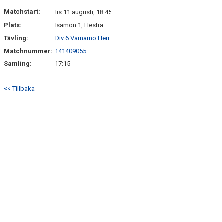
DOKUMENT
Matchstart:
tis 11 augusti, 18:45
Plats:
Isamon 1, Hestra
KONTAKT
Tävling:
Div 6 Värnamo Herr
MATCHER
Matchnummer:
141409055
Samling:
17:15
<< Tillbaka