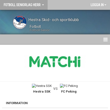
FOTBOLL SENIORLAG HERR
LOGGA IN
Hestra Skid- och sportklubb
Fotboll
Fotboll Senior
HEM
NYHETER
KALENDER
TRUPPEN
vs
Hestra SSK
FC Peking
GÄSTBOK
BILDGALLERI
INFORMATION