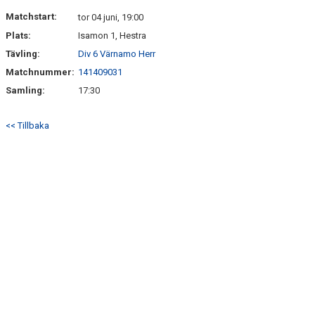
DOKUMENT
Matchstart:
tor 04 juni, 19:00
Plats:
Isamon 1, Hestra
KONTAKT
Tävling:
Div 6 Värnamo Herr
MATCHER
Matchnummer:
141409031
Samling:
17:30
<< Tillbaka