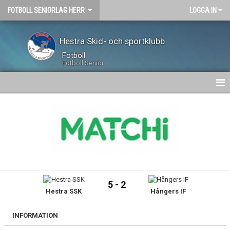
FOTBOLL SENIORLAG HERR
LOGGA IN
Hestra Skid- och sportklubb
Fotboll
Fotboll Senior
HEM
NYHETER
KALENDER
TRUPPEN
5 - 2
Hestra SSK
Hångers IF
GÄSTBOK
BILDGALLERI
INFORMATION