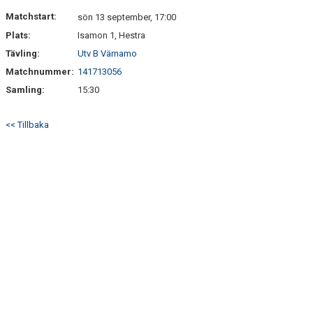
GÄSTBOK
Matchstart:
sön 13 september, 17:00
Plats:
Isamon 1, Hestra
BILDGALLERI
Tävling:
Utv B Värnamo
DOKUMENT
Matchnummer:
141713056
Samling:
15:30
VÅRA LAG
<< Tillbaka
MATCHER
TÄVLINGAR
KLUBBLOTTERI
GYM ISAMON
MEDLEMSSKAP 2025
AVGIFTER
GRÖNTIPPEN