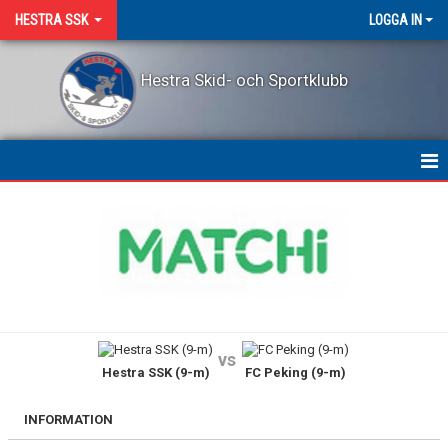
HESTRA SSK
LOGGA IN
Hestra Skid- och Sportklubb
HEM
NYHETER
OM KLUBBEN
KONTAKT
vs
Hestra SSK (9-m)
FC Peking (9-m)
LEDARPRIS
KALENDER
INFORMATION